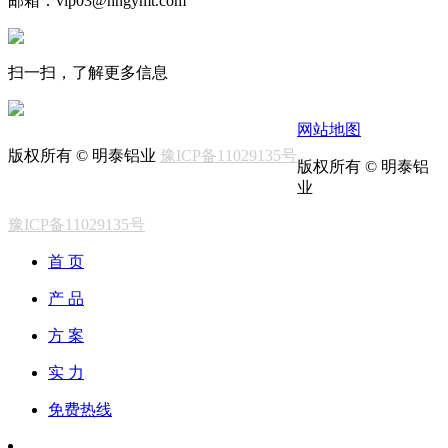
邮箱：vip03@hngymt.com
扫一扫，了解更多信息
网站地图
版权所有 © 明泰铝业
豫ICP备11029135号
版权所有 © 明泰铝
业
豫ICP备11029135号
首 页
产 品
方 案
实 力
免费热线