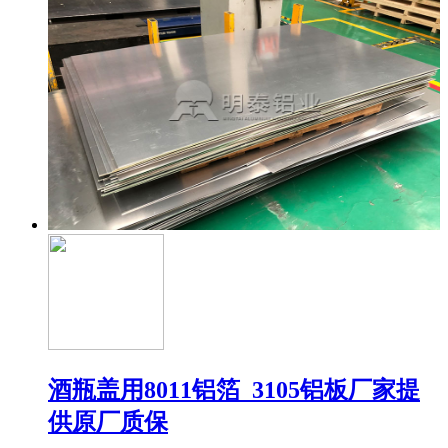
酒瓶盖用8011铝箔_3105铝板厂家提
供原厂质保