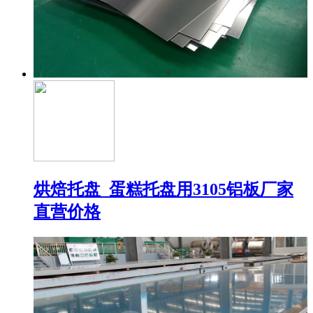
烘焙托盘_蛋糕托盘用3105铝板厂家
直营价格