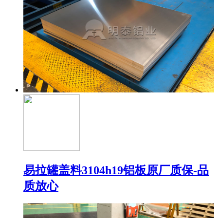
易拉罐盖料3104h19铝板原厂质保-品
质放心