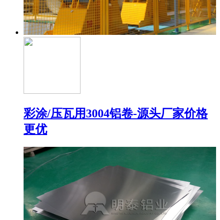
彩涂/压瓦用3004铝卷-源头厂家价格
更优