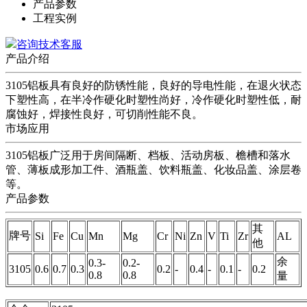
产品参数
工程实例
咨询技术客服
产品介绍
3105铝板具有良好的防锈性能，良好的导电性能，在退火状态
下塑性高，在半冷作硬化时塑性尚好，冷作硬化时塑性低，耐
腐蚀好，焊接性良好，可切削性能不良。
市场应用
3105铝板广泛用于房间隔断、档板、活动房板、檐槽和落水
管、薄板成形加工件、酒瓶盖、饮料瓶盖、化妆品盖、涂层卷
等。
产品参数
其
牌号
Si
Fe
Cu
Mn
Mg
Cr
Ni
Zn
V
Ti
Zr
AL
他
余
0.3-
0.2-
3105
0.6
0.7
0.3
0.2
-
0.4
-
0.1
-
0.2
0.8
0.8
量