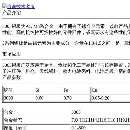
咨询技术客服
产品介绍
3003铝板为AL-Mn系合金，由于拥有了锰合金元素，该款
性能、高的抗蚀性可焊性好的零件部件，或既要求有这些性能又
3系列铝板是由锰元素为主要成分，含量在1.0-1.5之间，是
市场应用
3003铝板广泛应用于厨具、食物和化工产品处理与贮存装置
子冲压件、料仓、天线锅料、动力电池壳料、电池盖板、新能
产品参数
牌号
Si
Fe
Cu
3003
0.60
0.70
0.05-0.20
合金
3003
合金状态
F,O,H12,H14,H16,H18,H19,H
厚度（mm）
0.1-500