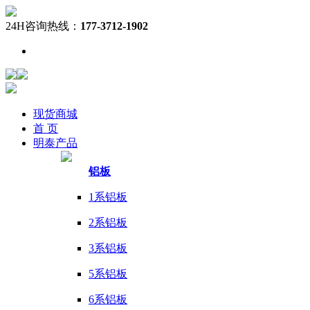
24H咨询热线：
177-3712-1902
现货
商城
首 页
明泰
产品
铝板
1系铝板
2系铝板
3系铝板
5系铝板
6系铝板