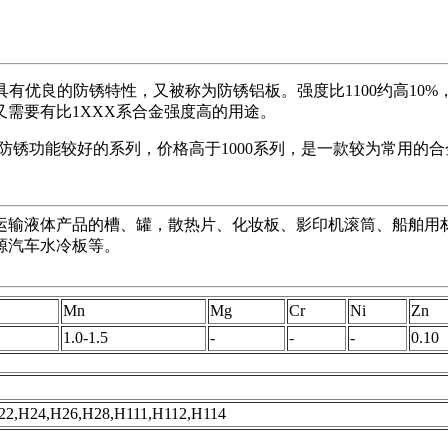
产品具有优良的防锈特性，又被称为防锈铝板。强度比1100约高1
需要有比1XXX系合金强度高的用途。
一款防锈功能较好的系列，价格高于1000系列，是一款较为常用的
，运输液体产品的槽、罐，散热片、化妆板、影印机滚筒、船舶
源汽车水冷板等。
Mn
Mg
Cr
Ni
Zn
1.0-1.5
-
-
-
0.10
22,H24,H26,H28,H111,H112,H114