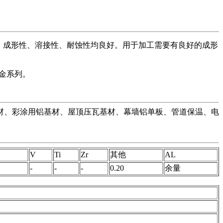
0%，成形性、溶接性、耐蚀性均良好。用于加工需要有良好的成形
合金系列。
用材、彩涂用铝基材、屋顶压瓦基材、幕墙铝单板、管道保温、电
V
Ti
Zr
其他
AL
-
-
-
0.20
余量