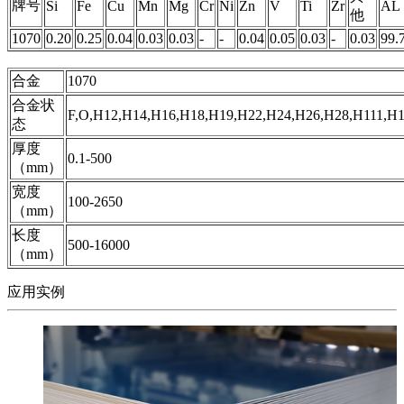
牌号
Si
Fe
Cu
Mn
Mg
Cr
Ni
Zn
V
Ti
Zr
AL
他
1070
0.20
0.25
0.04
0.03
0.03
-
-
0.04
0.05
0.03
-
0.03
99.
合金
1070
合金状
F,O,H12,H14,H16,H18,H19,H22,H24,H26,H28,H111,H1
态
厚度
0.1-500
（mm）
宽度
100-2650
（mm）
长度
500-16000
（mm）
应用实例