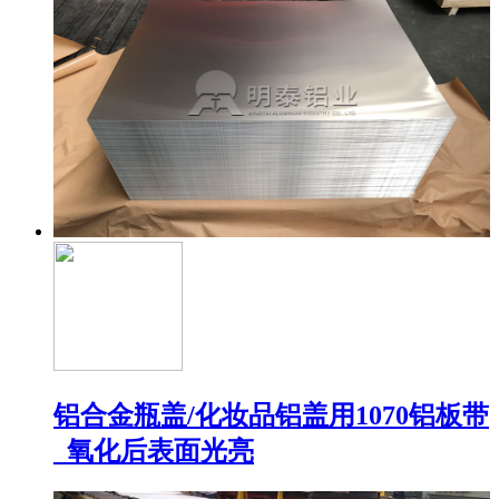
铝合金瓶盖/化妆品铝盖用1070铝板带
_氧化后表面光亮