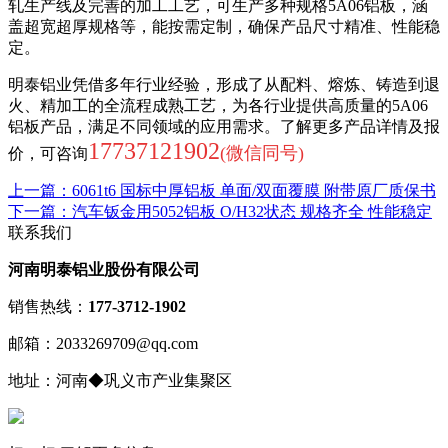
轧生产线及完善的加工工艺，可生产多种规格5A06铝板，涵
盖超宽超厚规格等，能按需定制，确保产品尺寸精准、性能稳
定。
明泰铝业凭借多年行业经验，形成了从配料、熔炼、铸造到退
火、精加工的全流程成熟工艺，为各行业提供高质量的5A06
铝板产品，满足不同领域的应用需求。了解更多产品详情及报
17737121902
(微信同号)
价，可咨询
上一篇：6061t6 国标中厚铝板 单面/双面覆膜 附带原厂质保书
下一篇：汽车钣金用5052铝板 O/H32状态 规格齐全 性能稳定
联系我们
河南明泰铝业股份有限公司
销售热线：
177-3712-1902
邮箱：2033269709@qq.com
地址：河南◆巩义市产业集聚区